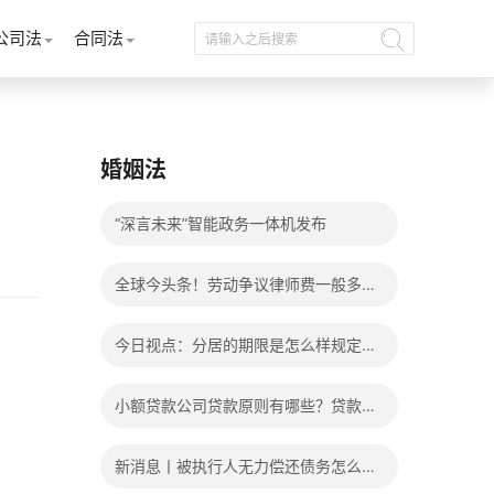
公司法
合同法
婚姻法
“深言未来”智能政务一体机发布
全球今头条！劳动争议律师费一般多少
钱？发生劳动争议如何算工资？
今日视点：分居的期限是怎么样规定
的？写分居协议如何才能有效？
小额贷款公司贷款原则有哪些？贷款不
还有什么后果？
新消息丨被执行人无力偿还债务怎么