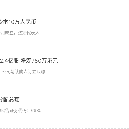
资本10万人民币
公司成立，法定代表人
发2.4亿股 净筹780万港元
日，公司与认购人订立认购
润分配总额
公告证券代码：6880