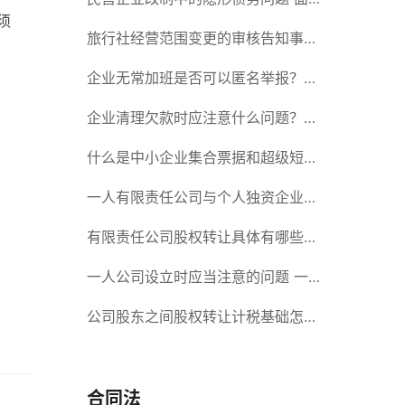
须
对隐形债务问题应该如何解决？
旅行社经营范围变更的审核告知事项
旅游业的发展现状和趋势
企业无常加班是否可以匿名举报？强
制加班公司没有加班费怎么办？
企业清理欠款时应注意什么问题？企
业短期借款需要注意哪些事项？
什么是中小企业集合票据和超级短期
融资券？一起来了解一下吧！
一人有限责任公司与个人独资企业的
区别 这些知识你都知道吗？
有限责任公司股权转让具体有哪些形
式？来了解下这五种形式
一人公司设立时应当注意的问题 一
人公司的特征
公司股东之间股权转让计税基础怎么
确认？公司股东之间的股权转让要符
合什么要件？
合同法