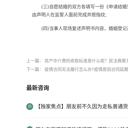
(三)自愿结婚的双方各填写一份《申请结婚
由声明人在监誓人面前完成并按指纹;
(四)当事人现场复述声明书内容，婚姻登
标签：
跨省结婚证办理
办理结婚证需要材料
上一篇：
房产中介费的收取标准是什么呢？民法典第
下一篇：
疫情合同无法履行怎么办?疫情原因合同延
最新咨询
【独家焦点】朋友前不久因为走私普通货