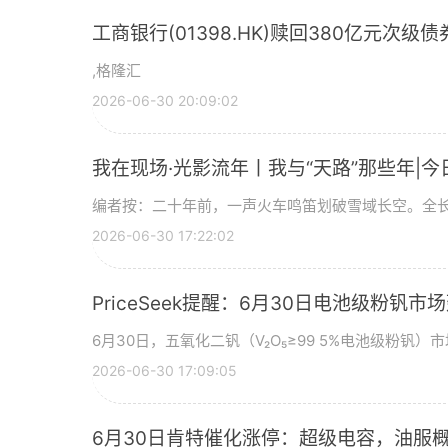
工商银行(01398.HK)赎回380亿元次级债
,格隆汇
2026-06-30 20:09:02
我在现场·光影流年丨我与“天路”那些年|今
编者按：二十年前，一声火车鸣笛划破雪域长空。全长
2026-06-30 17:22:02
PriceSeek提醒：6月30日电池级粉钒
6月30日，五氧化二钒（V₂O₅≥99 5%电池级粉钒）市
2026-06-30 17:09:05
6月30日肯特催化涨停：超级电容，油服