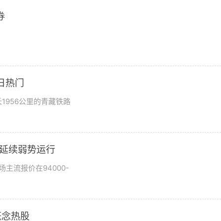
券
日热门
1956公里的青藏铁路
市场延续弱势运行
场主流报价在94000-
概念热股