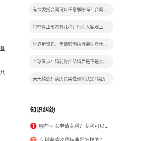
办?被执行人信息多久可以消除?
有偿委托合同可以任意解除吗？合同无
效的处理看这里|热门看点
犯罪停止形态有几种？行为人客观上实
施了中止犯罪的行为指的是什么？
世界新资讯：申请强制执行要注意什么
登
申请法院强制执行的费用由谁出？
全球看点：婚前财产结婚后是不是共同
共
财产？婚前财产婚后产生的收益如何分
天天精选！病历真实性如何认定?病历
割？
书写规范是怎样的？
知识纠纷
1
哪些可以申请专利？专利可以同
时多个人一起申请吗？
2
专利申请收费标准是怎样的？申