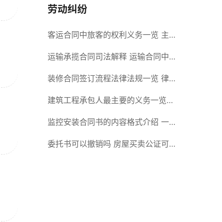
劳动纠纷
客运合同中旅客的权利义务一览 主
要包括这些内容
运输承揽合同司法解释 运输合同中
承运人的义务有哪些
装修合同签订流程法律法规一览 律
师解答
建筑工程承包人最主要的义务一览
承包合同内容介绍
监控安装合同书的内容格式介绍 一
般包括这些条款
委托书可以撤销吗 房屋买卖公证可
否撤销