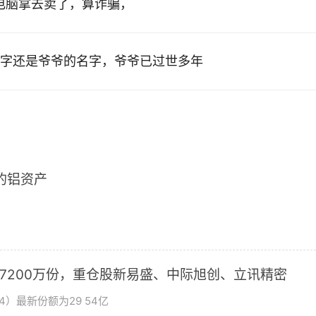
的电脑拿去卖了，算诈骗，
字还是爷爷的名字，爷爷已过世多年
2的铝资产
加7200万份，重仓股新易盛、中际旭创、立讯精密
4）最新份额为29 54亿