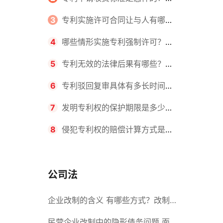
请不同类型的专利所需要的钱不同
3
专利实施许可合同让与人有哪些
主要义务？专利实施许可合同与专利
4
哪些情形实施专利强制许可？专
许可合同有什么区别？
利强制许可的前提条件是什么？
5
专利无效的法律后果有哪些？专
利的无效情形有哪些？
6
专利驳回复审具体有多长时间？
哪些情况下专利申请可能被驳回？
7
发明专利权的保护期限是多少
年？非专利发明人是否有专利申请
8
侵犯专利权的赔偿计算方式是什
权？
么？侵犯专利权的诉讼时效为多长时
间？
公司法
企业改制的含义 有哪些方式？改制
后国企员工属于什么性质？
民营企业改制中的隐形债务问题 面