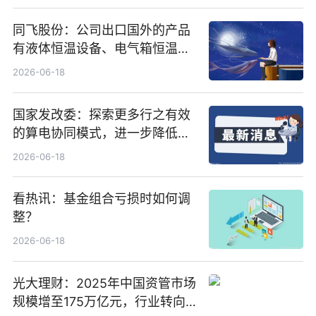
同飞股份：公司出口国外的产品
有液体恒温设备、电气箱恒温装
置、纯水冷却单元和特种换热器
2026-06-18
国家发改委：探索更多行之有效
的算电协同模式，进一步降低网
络传输时延_最资讯
2026-06-18
看热讯：基金组合亏损时如何调
整？
2026-06-18
光大理财：2025年中国资管市场
规模增至175万亿元，行业转向