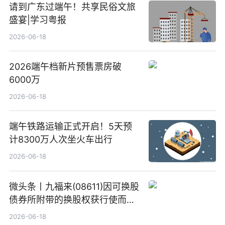
请到广东过端午！共享民俗文旅
盛宴|学习粤报
2026-06-18
2026端午档新片预售票房破
6000万
2026-06-18
端午铁路运输正式开启！5天预
计8300万人次坐火车出行
2026-06-18
微头条丨九福来(08611)因可换股
债券所附带的换股权获行使而发
行5200万股
2026-06-18