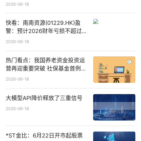
“量质并重”
2026-06-18
快看：南南资源(01229.HK)盈
警：预计2026财年亏损不超过
1000万港元
2026-06-18
热门看点：我国养老资金投资运
营再迎重要突破 社保基金首例期
货账户完成开立
2026-06-18
大模型API降价释放了三重信号
2026-06-18
*ST金比：6月22日开市起股票