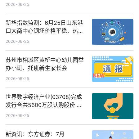
告-微资讯
2026-06-25
新华指数监测：6月25日山东港
口大商中心钢坯价格平稳、热轧
C料价格微幅下跌
2026-06-25
苏州市相城区黄桥中心幼儿园举
办小班、托班新生家长会
2026-06-25
世界数字经济产业(03708)完成
发行合共5600万股认购股份 净
筹约1007万港元 独家焦点
2026-06-25
新资讯：东方证券：7月