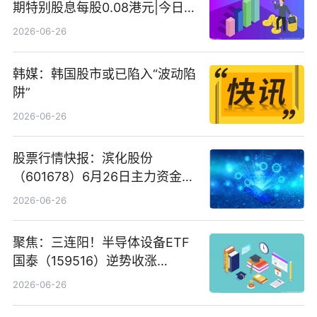
期特别股息每股0.08港元|今日快
看
2026-06-26
韩媒：韩国股市或已陷入“波动陷
阱”
2026-06-26
股票行情快报：滨化股份
（601678）6月26日主力资金净
卖出5964.34万元
2026-06-26
聚焦：三连阳！半导体设备ETF
国泰（159516）逆势收涨
3.5%，近10日累计净流入超65
2026-06-26
亿元