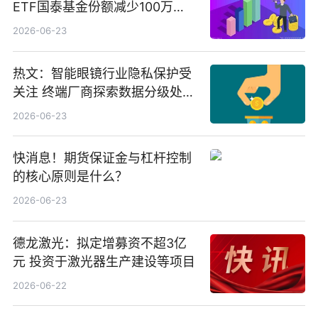
ETF国泰基金份额减少100万
份，重仓股紫金矿业、洛阳钼
2026-06-23
业、北方稀土
热文：智能眼镜行业隐私保护受
关注 终端厂商探索数据分级处理
等方案
2026-06-23
快消息！期货保证金与杠杆控制
的核心原则是什么？
2026-06-23
德龙激光：拟定增募资不超3亿
元 投资于激光器生产建设等项目
2026-06-22