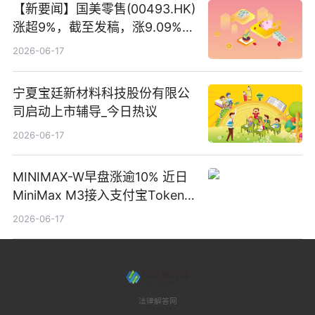
【新要闻】国美零售(00493.HK)
涨超9%，截至发稿，涨9.09%，
报0.012港元，成交额37.26万港
2026-06-17
元
宁夏宝廷新材料科技股份有限公
司启动上市辅导_今日热议
2026-06-17
MINIMAX-W早盘涨逾10% 近日
MiniMax M3接入支付宝Token
Pay
2026-06-17
法律解答网