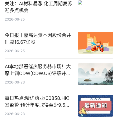
关注：AI材料暴涨 化工周期复苏
迎多点机会
2026-06-25
今日报丨嘉高达资本因股份合并
削减16.67亿股
2026-06-25
AI本地部署催热服务器市场！大
摩上调CDW(CDW.US)评级并看
高IBM(IBM.US)戴尔(DELL.US)
2026-06-23
目标价
每日热点:精优药业(00858.HK)
发盈警 预计年度取得至少9.5亿
港元的亏损 同比盈转亏
2026-06-23