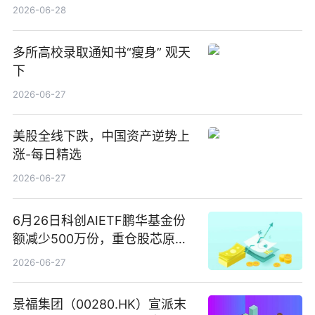
2026-06-28
多所高校录取通知书“瘦身” 观天
下
2026-06-27
美股全线下跌，中国资产逆势上
涨-每日精选
2026-06-27
6月26日科创AIETF鹏华基金份
额减少500万份，重仓股芯原股
份、寒武纪、澜起科技 观速讯
2026-06-27
景福集团（00280.HK）宣派末