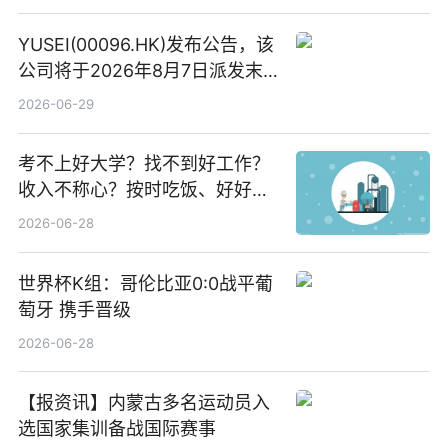
YUSEI(00096.HK)发布公告，该
公司将于2026年8月7日派发末
期股息每股人民币0.013元 每日
2026-06-29
焦点
考不上好大学？找不到好工作？
收入不称心？按时吃饭、好好睡
觉
2026-06-28
世界杯K组：哥伦比亚0:0战平葡
萄牙 携手晋级
2026-06-28
【报资讯】内蒙古多名运动员入
选国家集训备战国际赛事