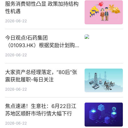
服务消费韧性凸显 政策加持结构
性机遇
2026-06-22
今日观点!石药集团
（01093.HK）根据奖励计划购
回580万股
2026-06-22
大家资产总经理落定，“80后”张
震获批履职-每日关注
2026-06-22
焦点速递！生意社：6月22日江
苏地区顺酐市场行情大幅下行
2026-06-22