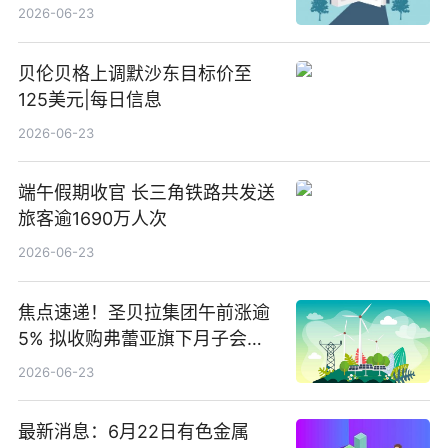
2026-06-23
贝伦贝格上调默沙东目标价至
125美元|每日信息
2026-06-23
端午假期收官 长三角铁路共发送
旅客逾1690万人次
2026-06-23
焦点速递！圣贝拉集团午前涨逾
5% 拟收购弗蕾亚旗下月子会所
业务少数股权
2026-06-23
最新消息：6月22日有色金属