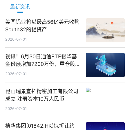
最新资讯
美国铝业将以最高56亿美元收购
South32的铝资产
2026-07-01
视讯！6月30日通信ETF银华基
金份额增加7200万份，重仓股新
易盛、中际旭创、立讯精密
2026-07-01
昆山瑞景宜拓精密加工有限公司
成立 注册资本10万人民币
2026-07-01
植华集团(01842.HK)拟折让约