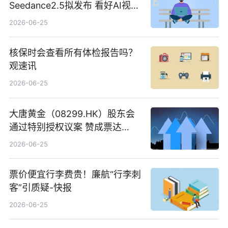
Seedance2.5拟发布 看好AI视频
创作工作流进一步提效
2026-06-25
核保时会查看所有体检报告吗？
观速讯
2026-06-25
大唐黄金（08299.HK）股东会
通过特别授权议案 赞成票达
100%_新动态
2026-06-25
票价便宜行李费贵！廉航“行李刺
客”引质疑-快报
2026-06-25