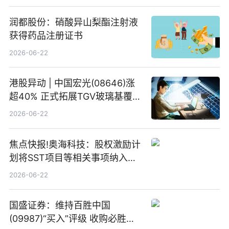
润都股份：硝酸异山梨酯注射液
获得药品注册证书
2026-06-22
港股异动 | 中国宏光(08646)涨
超40% 正式拓展TGV玻璃基覆铜
板新材料业务
2026-06-22
焦点快报!奥海科技：股权激励计
划将SST项目等相关事项纳入专
项业务发展考核指标
2026-06-22
国盛证券：维持百胜中国
(09987)“买入”评级 收购必胜客