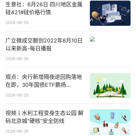
生意社：6月26日 四川地区金属
硅421#硅价格行情
2026-06-26
广立微成交额创2022年8月10日
以来新高-每日播报
2026-06-26
观点：央行新增隔夜逆回购落地
在即，30年国债ETF鹏扬
(511090) 盘中小幅上涨
2026-06-26
视频丨水利工程变身生态公园 解
码北京城“硬核”安全防线
2026-06-26