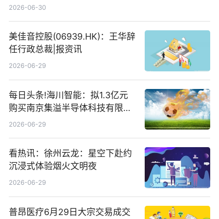
仓股亨通光电、赤峰黄金、佰维
2026-06-30
存储
美佳音控股(06939.HK)：王华辞
任行政总裁|报资讯
2026-06-29
每日头条!海川智能：拟1.3亿元
购买南京集溢半导体科技有限公
司15.3%股权
2026-06-29
看热讯：徐州云龙：星空下赴约
沉浸式体验烟火文明夜
2026-06-29
普昂医疗6月29日大宗交易成交