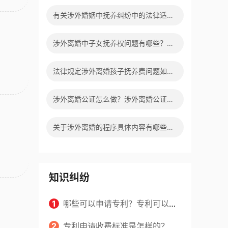
国际经济贸易仲裁吗？
有关涉外婚姻中抚养纠纷中的法律适用
等问题我国法律有什么解释？
涉外离婚中子女抚养权问题有哪些？涉
外离婚子女抚养有几种情况？
法律规定涉外离婚孩子抚养费问题如何
处理？子女抚养费数额的计算有哪些影
涉外离婚公证怎么做？涉外离婚公证具
？
响因素？
体步骤有哪些？
关于涉外离婚的程序具体内容有哪些？
涉外离婚的程序有什么法律依据？
知识纠纷
1
哪些可以申请专利？专利可以同
时多个人一起申请吗？
2
专利申请收费标准是怎样的？申