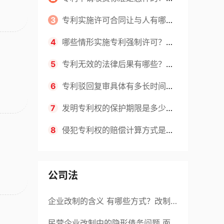
请不同类型的专利所需要的钱不同
3
专利实施许可合同让与人有哪些
主要义务？专利实施许可合同与专利
4
哪些情形实施专利强制许可？专
许可合同有什么区别？
利强制许可的前提条件是什么？
5
专利无效的法律后果有哪些？专
利的无效情形有哪些？
6
专利驳回复审具体有多长时间？
哪些情况下专利申请可能被驳回？
7
发明专利权的保护期限是多少
年？非专利发明人是否有专利申请
8
侵犯专利权的赔偿计算方式是什
权？
么？侵犯专利权的诉讼时效为多长时
间？
公司法
企业改制的含义 有哪些方式？改制
后国企员工属于什么性质？
民营企业改制中的隐形债务问题 面