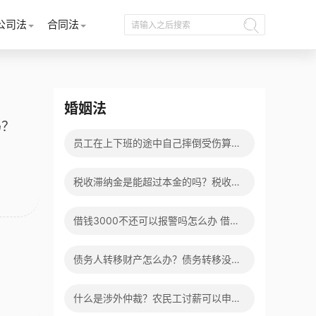
公司法
合同法
婚姻法
吗？
员工在上下班的途中自己摔倒受伤算工
伤吗？
税收滞纳金是能超过本金的吗？税收滞
纳金可以减免吗？
借钱3000不还可以报警吗怎么办 借钱
不还如何起诉流程有哪些？
债务人转移财产怎么办？债务转移没有
签合同有效吗？
什么是涉外仲裁？农民工讨薪可以申请