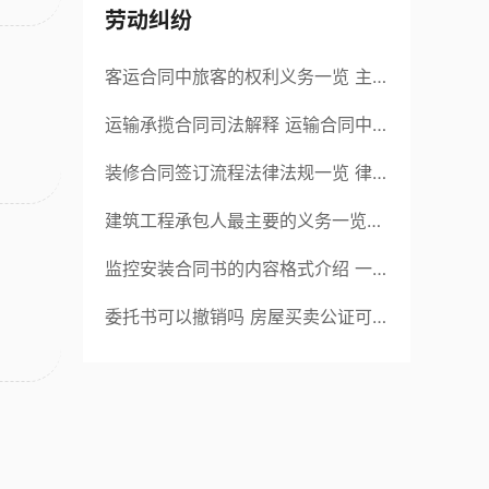
劳动纠纷
客运合同中旅客的权利义务一览 主
要包括这些内容
运输承揽合同司法解释 运输合同中
承运人的义务有哪些
装修合同签订流程法律法规一览 律
师解答
建筑工程承包人最主要的义务一览
承包合同内容介绍
监控安装合同书的内容格式介绍 一
般包括这些条款
委托书可以撤销吗 房屋买卖公证可
否撤销