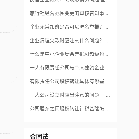
对隐形债务问题应该如何解决？
旅行社经营范围变更的审核告知事项
旅游业的发展现状和趋势
企业无常加班是否可以匿名举报？强
制加班公司没有加班费怎么办？
企业清理欠款时应注意什么问题？企
业短期借款需要注意哪些事项？
什么是中小企业集合票据和超级短期
融资券？一起来了解一下吧！
一人有限责任公司与个人独资企业的
区别 这些知识你都知道吗？
有限责任公司股权转让具体有哪些形
式？来了解下这五种形式
一人公司设立时应当注意的问题 一
人公司的特征
公司股东之间股权转让计税基础怎么
确认？公司股东之间的股权转让要符
合什么要件？
合同法