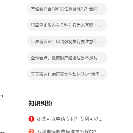
办?被执行人信息多久可以消除?
有偿委托合同可以任意解除吗？合同无
效的处理看这里|热门看点
犯罪停止形态有几种？行为人客观上实
施了中止犯罪的行为指的是什么？
世界新资讯：申请强制执行要注意什么
申请法院强制执行的费用由谁出？
全球看点：婚前财产结婚后是不是共同
财产？婚前财产婚后产生的收益如何分
天天精选！病历真实性如何认定?病历
割？
书写规范是怎样的？
已
知识纠纷
1
哪些可以申请专利？专利可以同
时多个人一起申请吗？
2
专利申请收费标准是怎样的？申