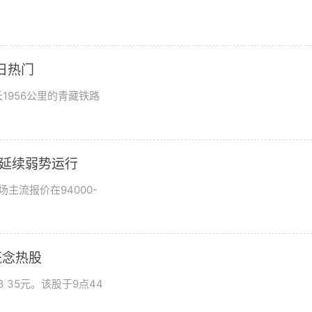
日热门
1956公里的青藏铁路
市场延续弱势运行
场主流报价在94000-
概念热股
 35元。该股于9点44