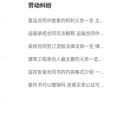
劳动纠纷
客运合同中旅客的权利义务一览 主
要包括这些内容
运输承揽合同司法解释 运输合同中
承运人的义务有哪些
装修合同签订流程法律法规一览 律
师解答
建筑工程承包人最主要的义务一览
承包合同内容介绍
监控安装合同书的内容格式介绍 一
般包括这些条款
委托书可以撤销吗 房屋买卖公证可
否撤销