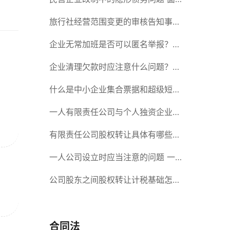
对隐形债务问题应该如何解决？
旅行社经营范围变更的审核告知事项
旅游业的发展现状和趋势
企业无常加班是否可以匿名举报？强
制加班公司没有加班费怎么办？
企业清理欠款时应注意什么问题？企
业短期借款需要注意哪些事项？
什么是中小企业集合票据和超级短期
融资券？一起来了解一下吧！
一人有限责任公司与个人独资企业的
区别 这些知识你都知道吗？
有限责任公司股权转让具体有哪些形
式？来了解下这五种形式
一人公司设立时应当注意的问题 一
人公司的特征
公司股东之间股权转让计税基础怎么
确认？公司股东之间的股权转让要符
合什么要件？
合同法