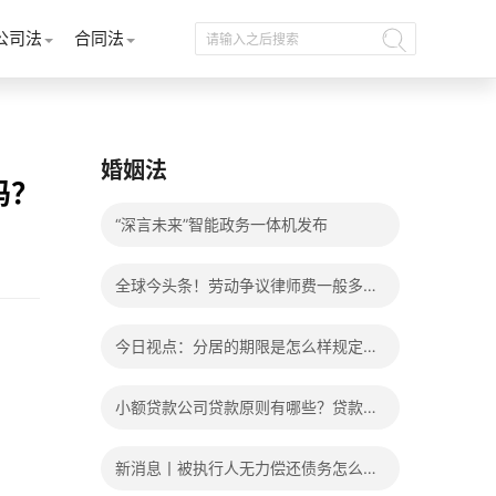
公司法
合同法
婚姻法
吗？
“深言未来”智能政务一体机发布
全球今头条！劳动争议律师费一般多少
钱？发生劳动争议如何算工资？
今日视点：分居的期限是怎么样规定
的？写分居协议如何才能有效？
小额贷款公司贷款原则有哪些？贷款不
还有什么后果？
新消息丨被执行人无力偿还债务怎么