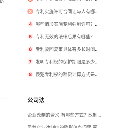
的
请不同类型的专利所需要的钱不同
3
专利实施许可合同让与人有哪些
主要义务？专利实施许可合同与专利
4
哪些情形实施专利强制许可？专
许可合同有什么区别？
利强制许可的前提条件是什么？
5
专利无效的法律后果有哪些？专
利的无效情形有哪些？
6
专利驳回复审具体有多长时间？
哪些情况下专利申请可能被驳回？
7
发明专利权的保护期限是多少
年？非专利发明人是否有专利申请
8
侵犯专利权的赔偿计算方式是什
权？
么？侵犯专利权的诉讼时效为多长时
间？
公司法
企业改制的含义 有哪些方式？改制
后国企员工属于什么性质？
民营企业改制中的隐形债务问题 面