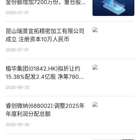
金份额增加7200万份，重仓股新
易盛、中际旭创、立讯精密
2026-07-01
昆山瑞景宜拓精密加工有限公司
成立 注册资本10万人民币
2026-07-01
植华集团(01842.HK)拟折让约
15.38%配发2.4亿股 净筹780万
港元
2026-06-30
睿创微纳(688002):调整2025年
年度利润分配总额
2026-06-30