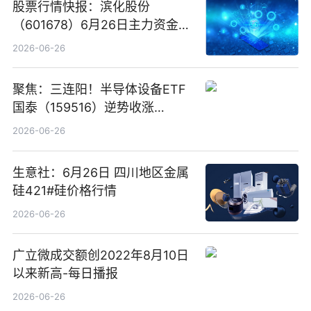
股票行情快报：滨化股份
（601678）6月26日主力资金净
卖出5964.34万元
2026-06-26
聚焦：三连阳！半导体设备ETF
国泰（159516）逆势收涨
3.5%，近10日累计净流入超65
2026-06-26
亿元
生意社：6月26日 四川地区金属
硅421#硅价格行情
2026-06-26
广立微成交额创2022年8月10日
以来新高-每日播报
2026-06-26