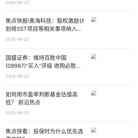
板新材料业务
2026-06-22
焦点快报!奥海科技：股权激励计
划将SST项目等相关事项纳入专
项业务发展考核指标
2026-06-22
国盛证券：维持百胜中国
(09987)“买入”评级 收购必胜客
中国增厚利润加速成长 信息
2026-06-22
如何用市盈率判断基金估值高
低？ 前沿热点
2026-06-20
焦点快看：投保时为什么优先选