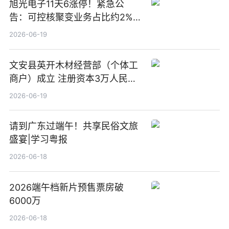
旭光电子11天6涨停！紧急公
告：可控核聚变业务占比约2%！
前沿热点
2026-06-19
文安县英开木材经营部（个体工
商户）成立 注册资本3万人民币
新要闻
2026-06-19
请到广东过端午！共享民俗文旅
盛宴|学习粤报
2026-06-18
2026端午档新片预售票房破
6000万
2026-06-18