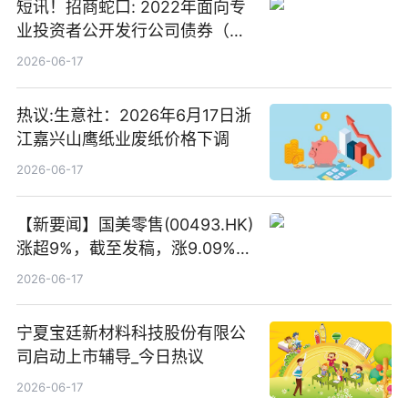
短讯！招商蛇口: 2022年面向专
业投资者公开发行公司债券（第
二期）（品种二）2026年付息公
2026-06-17
告
热议:生意社：2026年6月17日浙
江嘉兴山鹰纸业废纸价格下调
2026-06-17
【新要闻】国美零售(00493.HK)
涨超9%，截至发稿，涨9.09%，
报0.012港元，成交额37.26万港
2026-06-17
元
宁夏宝廷新材料科技股份有限公
司启动上市辅导_今日热议
2026-06-17