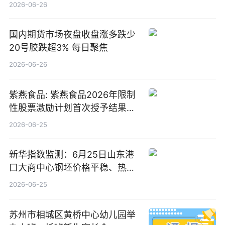
2026-06-26
国内期货市场夜盘收盘涨多跌少
20号胶跌超3% 每日聚焦
2026-06-26
紫燕食品: 紫燕食品2026年限制
性股票激励计划首次授予结果公
告-微资讯
2026-06-25
新华指数监测：6月25日山东港
口大商中心钢坯价格平稳、热轧
C料价格微幅下跌
2026-06-25
苏州市相城区黄桥中心幼儿园举