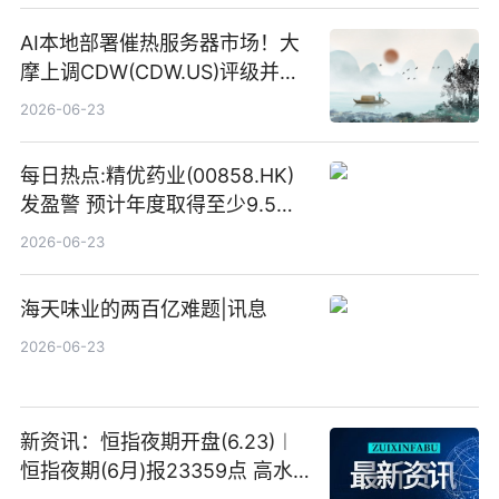
AI本地部署催热服务器市场！大
摩上调CDW(CDW.US)评级并看
高IBM(IBM.US)戴尔(DELL.US)
2026-06-23
目标价
每日热点:精优药业(00858.HK)
发盈警 预计年度取得至少9.5亿
港元的亏损 同比盈转亏
2026-06-23
海天味业的两百亿难题|讯息
2026-06-23
新资讯：恒指夜期开盘(6.23)︱
恒指夜期(6月)报23359点 高水