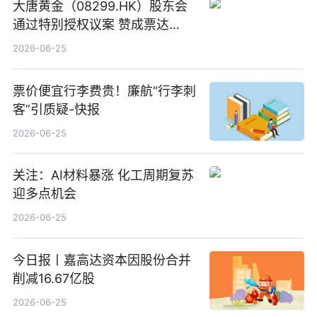
大唐黄金（08299.HK）股东会
通过特别授权议案 赞成票达
100%_新动态
2026-06-25
票价便宜行李费贵！廉航“行李刺
客”引质疑-快报
2026-06-25
关注：AI材料暴涨 化工周期复苏
迎多点机会
2026-06-25
今日报丨嘉高达资本因股份合并
削减16.67亿股
2026-06-25