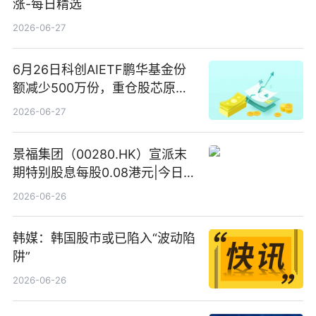
涨-每日精选
2026-06-27
6月26日科创AIETF鹏华基金份
额减少500万份，重仓股芯原股
份、寒武纪、澜起科技 观速讯
2026-06-27
景福集团（00280.HK）宣派末
期特别股息每股0.08港元|今日快
看
2026-06-26
韩媒：韩国股市或已陷入“波动陷
阱”
2026-06-26