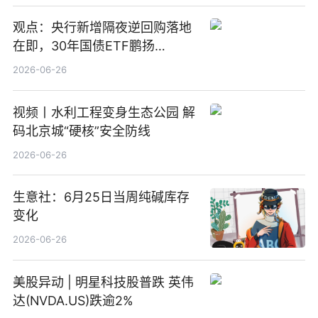
观点：央行新增隔夜逆回购落地
在即，30年国债ETF鹏扬
(511090) 盘中小幅上涨
2026-06-26
视频丨水利工程变身生态公园 解
码北京城“硬核”安全防线
2026-06-26
生意社：6月25日当周纯碱库存
变化
2026-06-26
美股异动 | 明星科技股普跌 英伟
达(NVDA.US)跌逾2%