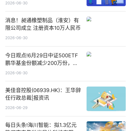
2026-06-30
消息！昶通橡塑制品（淮安）有
限公司成立 注册资本10万人民币
2026-06-30
今日观点!6月29日中证500ETF
鹏华基金份额减少200万份，重
仓股亨通光电、赤峰黄金、佰维
2026-06-30
存储
美佳音控股(06939.HK)：王华辞
任行政总裁|报资讯
2026-06-29
每日头条!海川智能：拟1.3亿元