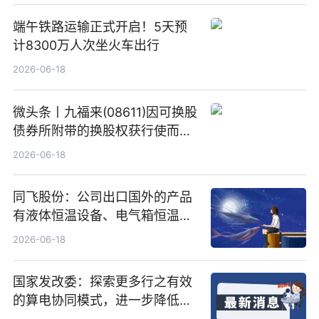
端午铁路运输正式开启！5天预
计8300万人次坐火车出行
2026-06-18
微头条丨九福来(08611)因可换股
债券所附带的换股权获行使而发
行5200万股
2026-06-18
同飞股份：公司出口国外的产品
有液体恒温设备、电气箱恒温装
置、纯水冷却单元和特种换热器
2026-06-18
国家发改委：探索更多行之有效
的算电协同模式，进一步降低网
络传输时延_最资讯