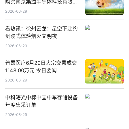
购买南京集溢半导体科技有限公
司15.3%股权
2026-06-29
看热讯：徐州云龙：星空下赴约
沉浸式体验烟火文明夜
2026-06-29
普昂医疗6月29日大宗交易成交
1148.00万元 今日要闻
2026-06-29
中科曙光中标中国中车存储设备
年度集采订单
2026-06-29