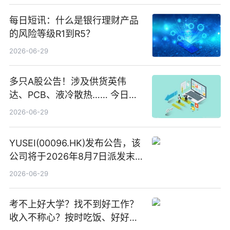
每日短讯：什么是银行理财产品
的风险等级R1到R5？
2026-06-29
多只A股公告！涉及供货英伟
达、PCB、液冷散热…… 今日快
讯
2026-06-29
YUSEI(00096.HK)发布公告，该
公司将于2026年8月7日派发末
期股息每股人民币0.013元 每日
2026-06-29
焦点
考不上好大学？找不到好工作？
收入不称心？按时吃饭、好好睡