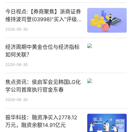
今日视点:【券商聚焦】浙商证券
维持波司登(03998)“买入”评级
指其业绩高质量稳增长
2026-06-30
经济周期中黄金仓位与经济指标
如何关联？
2026-06-30
焦点资讯：侯启军会见韩国LG化
学公司首席执行官金东春
2026-06-30
振华科技：融资净买入2778.12
万元，融资余额14.91亿元